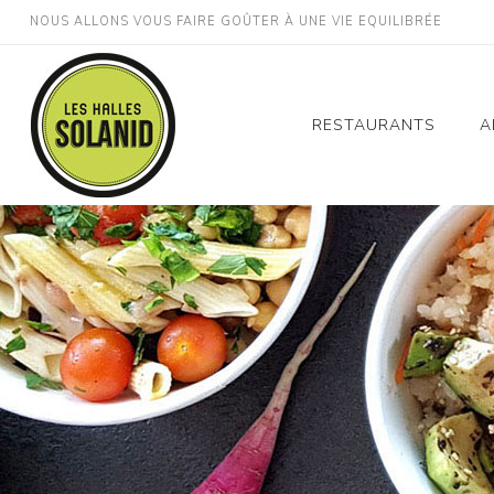
NOUS ALLONS VOUS FAIRE GOÛTER À UNE VIE EQUILIBRÉE
RESTAURANTS
A
Montpellier Gare St
Roch
Montpellier Décathlo
Odysseum
Montpellier Millénair
Perpignan Gare
Lodève