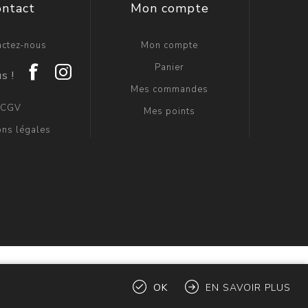
ontact
Mon compte
actez-nous
Mon compte
Panier
Mes commandes
CGV
Mes points
ons légales
réservés.
OK
EN SAVOIR PLUS