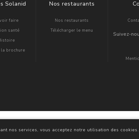
s Solanid
Nos restaurants
C
oir faire
Nos restaurants
Cont
ion santé
Télécharger le menu
istoire
 la brochure
Menti
 by
nopCommerce
Copyright © 2026 ASR Lodève. Tous droits 
sant nos services, vous acceptez notre utilisation des cookies.