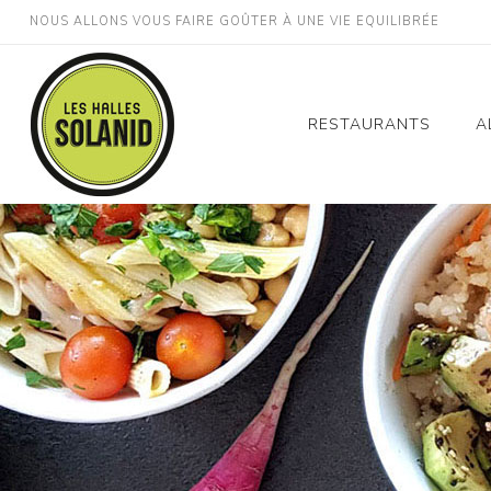
NOUS ALLONS VOUS FAIRE GOÛTER À UNE VIE EQUILIBRÉE
RESTAURANTS
A
Montpellier Gare St
Roch
Montpellier Décathlon
Odysseum
Montpellier Millénaire
Perpignan Gare
Lodève