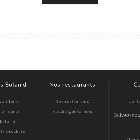
s Solanid
Nos restaurants
C
oir faire
Nos restaurants
Cont
ion santé
Télécharger le menu
istoire
 la brochure