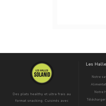
Les Halle
Notre sav
Alimentat
Notre H
Des plats healthy et ultra frais au
Télécharger
format snacking. Cuisinés avec