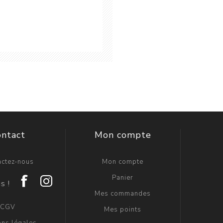
ontact
Mon compte
actez-nous
Mon compte
Panier
Mes commandes
CGV
Mes points